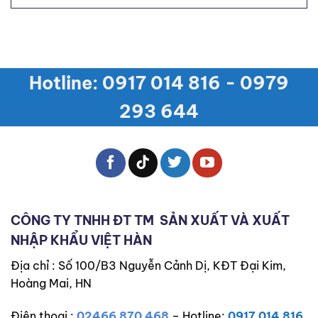
Trí
DIN
Hợp
Lục
6921:
Mới
Giác
Kỷ
Đầu
Nguyên
Bằng
Tích
Inox
Hợp
Hotline: 0917 014 816 - 0979
DIN
Thông
913:
Minh
Kỷ
293 644
Nguyên
Ẩn
Mình
CÔNG TY TNHH ĐT TM
SẢN XUẤT VÀ XUẤT
NHẬP KHẨU VIỆT HÀN
Địa chỉ : Số 100/B3 Nguyễn Cảnh Dị, KĐT Đại Kim,
Hoàng Mai, HN
Điện thoại :
02466 870 468
– Hotline:
0917 014 816