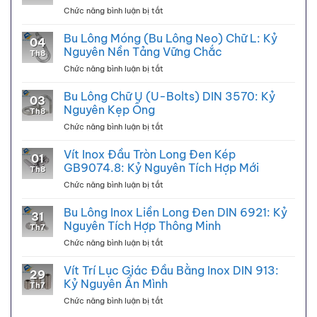
ở
Chức năng bình luận bị tắt
Long
Đen
Bu Lông Móng (Bu Lông Neo) Chữ L: Kỷ
04
Vuông
Nguyên Nền Tảng Vững Chắc
Th8
Inox
ở
Chức năng bình luận bị tắt
DIN
Bu
436:
Lông
Bu Lông Chữ U (U-Bolts) DIN 3570: Kỷ
Kỷ
03
Móng
Nguyên
Nguyên Kẹp Ống
Th8
(Bu
Kết
ở
Chức năng bình luận bị tắt
Lông
Cấu
Bu
Neo)
Gỗ
Lông
Vít Inox Đầu Tròn Long Đen Kép
Chữ
01
Chữ
L:
GB9074.8: Kỷ Nguyên Tích Hợp Mới
Th8
U
Kỷ
ở
Chức năng bình luận bị tắt
(U-
Nguyên
Vít
Bolts)
Nền
Inox
Bu Lông Inox Liền Long Đen DIN 6921: Kỷ
DIN
Tảng
31
Đầu
3570:
Nguyên Tích Hợp Thông Minh
Vững
Th7
Tròn
Kỷ
Chắc
ở
Chức năng bình luận bị tắt
Long
Nguyên
Bu
Đen
Kẹp
Lông
Vít Trí Lục Giác Đầu Bằng Inox DIN 913:
Kép
Ống
29
Inox
GB9074.8:
Kỷ Nguyên Ẩn Mình
Th7
Liền
Kỷ
ở
Chức năng bình luận bị tắt
Long
Nguyên
Vít
Đen
Tích