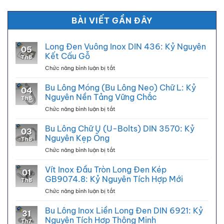
BÀI VIẾT GẦN ĐÂY
Long Đen Vuông Inox DIN 436: Kỷ Nguyên
05
Kết Cấu Gỗ
Th8
ở
Chức năng bình luận bị tắt
Long
Đen
Bu Lông Móng (Bu Lông Neo) Chữ L: Kỷ
04
Vuông
Nguyên Nền Tảng Vững Chắc
Th8
Inox
ở
Chức năng bình luận bị tắt
DIN
Bu
436:
Lông
Bu Lông Chữ U (U-Bolts) DIN 3570: Kỷ
Kỷ
03
Móng
Nguyên
Nguyên Kẹp Ống
Th8
(Bu
Kết
ở
Chức năng bình luận bị tắt
Lông
Cấu
Bu
Neo)
Gỗ
Lông
Vít Inox Đầu Tròn Long Đen Kép
Chữ
01
Chữ
L:
GB9074.8: Kỷ Nguyên Tích Hợp Mới
Th8
U
Kỷ
ở
Chức năng bình luận bị tắt
(U-
Nguyên
Vít
Bolts)
Nền
Inox
Bu Lông Inox Liền Long Đen DIN 6921: Kỷ
DIN
Tảng
31
Đầu
3570:
Nguyên Tích Hợp Thông Minh
Vững
Th7