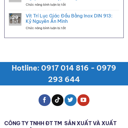
Tròn
Kỷ
Chắc
ở
Chức năng bình luận bị tắt
Long
Nguyên
Bu
Đen
Kẹp
Lông
Vít Trí Lục Giác Đầu Bằng Inox DIN 913:
Kép
Ống
29
Inox
GB9074.8:
Kỷ Nguyên Ẩn Mình
Th7
Liền
Kỷ
ở
Chức năng bình luận bị tắt
Long
Nguyên
Vít
Đen
Tích
Trí
DIN
Hợp
Lục
6921:
Mới
Giác
Kỷ
Đầu
Nguyên
Bằng
Tích
Inox
Hợp
Hotline: 0917 014 816 - 0979
DIN
Thông
913:
Minh
Kỷ
293 644
Nguyên
Ẩn
Mình
CÔNG TY TNHH ĐT TM
SẢN XUẤT VÀ XUẤT