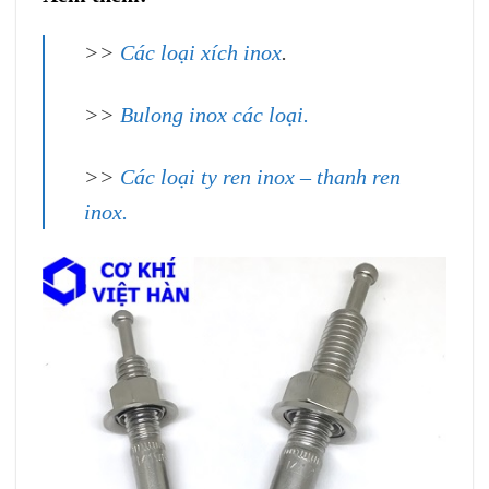
>>
Các loại xích inox
.
>>
Bulong inox các loại.
>>
C
ác loại ty ren inox – thanh ren
inox.