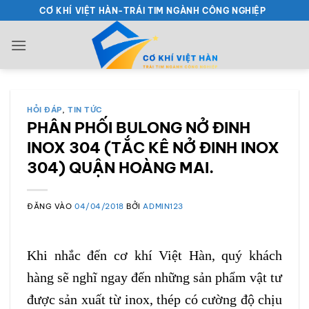
Bỏ
CƠ KHÍ VIỆT HÀN-TRÁI TIM NGÀNH CÔNG NGHIỆP
qua
nội
dung
HỎI ĐÁP
,
TIN TỨC
PHÂN PHỐI BULONG NỞ ĐINH
INOX 304 (TẮC KÊ NỞ ĐINH INOX
304) QUẬN HOÀNG MAI.
ĐĂNG VÀO
04/04/2018
BỞI
ADMIN123
Khi nhắc đến cơ khí Việt Hàn, quý khách
hàng sẽ nghĩ ngay đến những sản phẩm vật tư
được sản xuất từ inox, thép có cường độ chịu