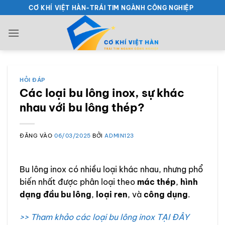
Bỏ
CƠ KHÍ VIỆT HÀN-TRÁI TIM NGÀNH CÔNG NGHIỆP
qua
nội
dung
HỎI ĐÁP
Các loại bu lông inox, sự khác
nhau với bu lông thép?
ĐĂNG VÀO
06/03/2025
BỞI
ADMIN123
Bu lông inox có nhiều loại khác nhau, nhưng phổ
biến nhất được phân loại theo
mác thép
,
hình
dạng đầu bu lông
,
loại ren
, và
công dụng
.
>> Tham khảo các loại bu lông inox TẠI ĐÂY