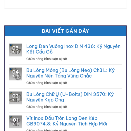
BÀI VIẾT GẦN ĐÂY
Long Đen Vuông Inox DIN 436: Kỷ Nguyên
05
Kết Cấu Gỗ
Th8
ở
Chức năng bình luận bị tắt
Long
Đen
Bu Lông Móng (Bu Lông Neo) Chữ L: Kỷ
04
Vuông
Nguyên Nền Tảng Vững Chắc
Th8
Inox
ở
Chức năng bình luận bị tắt
DIN
Bu
436:
Lông
Bu Lông Chữ U (U-Bolts) DIN 3570: Kỷ
Kỷ
03
Móng
Nguyên
Nguyên Kẹp Ống
Th8
(Bu
Kết
ở
Chức năng bình luận bị tắt
Lông
Cấu
Bu
Neo)
Gỗ
Lông
Vít Inox Đầu Tròn Long Đen Kép
Chữ
01
Chữ
L:
GB9074.8: Kỷ Nguyên Tích Hợp Mới
Th8
U
Kỷ
ở
Chức năng bình luận bị tắt