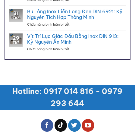
(U-
Nguyên
Vít
Bolts)
Nền
Inox
Bu Lông Inox Liền Long Đen DIN 6921: Kỷ
DIN
Tảng
31
Đầu
3570:
Nguyên Tích Hợp Thông Minh
Vững
Th7
Tròn
Kỷ
Chắc
ở
Chức năng bình luận bị tắt
Long
Nguyên
Bu
Đen
Kẹp
Lông
Vít Trí Lục Giác Đầu Bằng Inox DIN 913:
Kép
Ống
29
Inox
GB9074.8:
Kỷ Nguyên Ẩn Mình
Th7
Liền
Kỷ
ở
Chức năng bình luận bị tắt
Long
Nguyên
Vít
Đen
Tích
Trí
DIN
Hợp
Lục
6921:
Mới
Giác
Kỷ
Đầu
Nguyên
Bằng
Tích
Inox
Hợp
Hotline: 0917 014 816 - 0979
DIN
Thông
913:
Minh
Kỷ
293 644
Nguyên
Ẩn
Mình