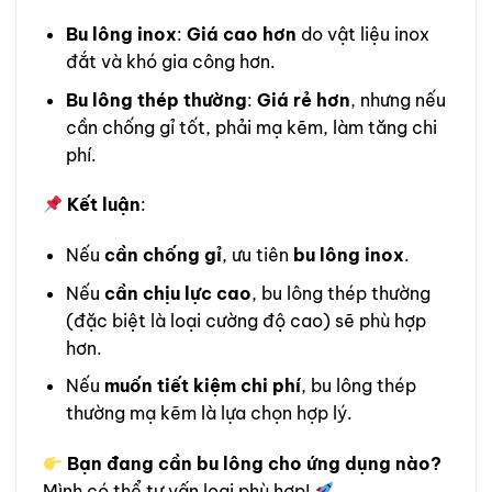
Bu lông inox
:
Giá cao hơn
do vật liệu inox
đắt và khó gia công hơn.
Bu lông thép thường
:
Giá rẻ hơn
, nhưng nếu
cần chống gỉ tốt, phải mạ kẽm, làm tăng chi
phí.
Kết luận
:
Nếu
cần chống gỉ
, ưu tiên
bu lông inox
.
Nếu
cần chịu lực cao
, bu lông thép thường
(đặc biệt là loại cường độ cao) sẽ phù hợp
hơn.
Nếu
muốn tiết kiệm chi phí
, bu lông thép
thường mạ kẽm là lựa chọn hợp lý.
Bạn đang cần bu lông cho ứng dụng nào?
Mình có thể tư vấn loại phù hợp!