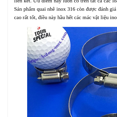
liên kết. Ưu điểm này luôn có trên tất cả các l
Sản phẩm quai nhê inox 316 còn được đánh giá 
cao rất tốt, điều này hầu hết các mác vật liệu i