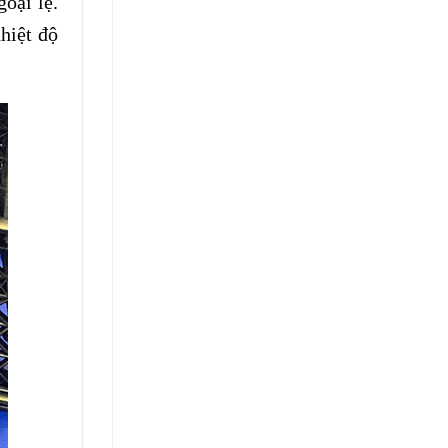
goại lệ.
hiệt độ