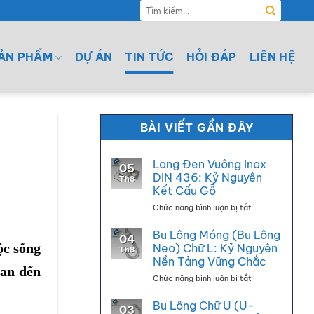
Tìm
kiếm:
ẢN PHẨM
DỰ ÁN
TIN TỨC
HỎI ĐÁP
LIÊN HỆ
BÀI VIẾT GẦN ĐÂY
Long Đen Vuông Inox
05
DIN 436: Kỷ Nguyên
Th8
Kết Cấu Gỗ
ở
Chức năng bình luận bị tắt
Long
Đen
Bu Lông Móng (Bu Lông
04
Vuông
ộc sống
Neo) Chữ L: Kỷ Nguyên
Th8
Inox
Nền Tảng Vững Chắc
DIN
uan đến
ở
Chức năng bình luận bị tắt
436:
Bu
Kỷ
Lông
Nguyên
Bu Lông Chữ U (U-
03
Móng