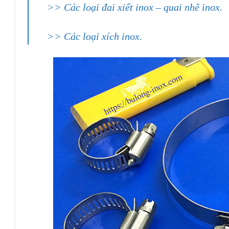
>> Các loại đai xiết inox – quai nhê inox.
>> Các loại xích inox.