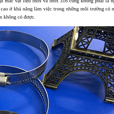
oại mác vật liệu inox và inox 316 cũng không phải là n
cao ở khả năng làm việc trong những môi trường có n
nox không có được.