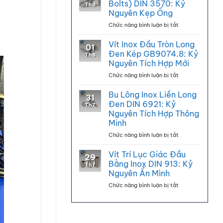
Kết
Bolts) DIN 3570: Kỷ
Th8
(Bu
Cấu
Nguyên Kẹp Ống
Lông
Gỗ
ở
Chức năng bình luận bị tắt
Neo)
Bu
Chữ
Lông
L:
Vít Inox Đầu Tròn Long
01
Chữ
Kỷ
Đen Kép GB9074.8: Kỷ
Th8
U
Nguyên
Nguyên Tích Hợp Mới
(U-
Nền
ở
Chức năng bình luận bị tắt
Bolts)
Tảng
Vít
DIN
Vững
Inox
3570:
Chắc
Bu Lông Inox Liền Long
31
Đầu
Kỷ
Đen DIN 6921: Kỷ
Th7
Tròn
Nguyên
Nguyên Tích Hợp Thông
Long
Kẹp
Minh
Đen
Ống
Kép
ở
Chức năng bình luận bị tắt
GB9074.8:
Bu
Kỷ
Lông
Vít Trí Lục Giác Đầu
29
Nguyên
Inox
Bằng Inox DIN 913: Kỷ
Th7
Tích
Liền
Nguyên Ẩn Mình
Hợp
Long
Mới
ở
Chức năng bình luận bị tắt
Đen
Vít
DIN
Trí
6921:
Lục
Kỷ
Giác
Nguyên