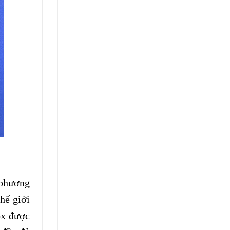
 phương
hế giới
ox được