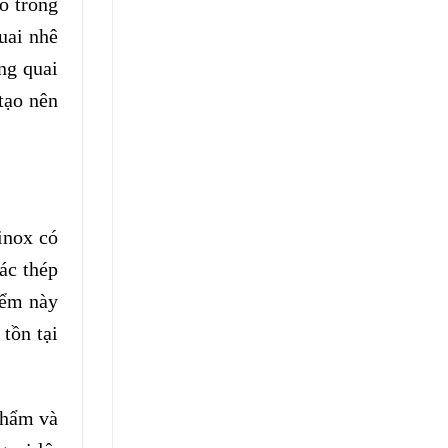
ó trong
uai nhê
ng quai
tạo nên
inox có
ác thép
iểm này
tồn tại
phẩm và