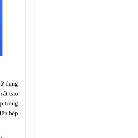
Đầu
Tích
Bằng
Hợp
Inox
Thông
DIN
Minh
913:
Kỷ
Nguyên
Ẩn
Mình
sử dụng
 rất cao
p trong
lên bếp