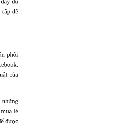
 đầy đủ
 cấp để
ân phôi
cebook,
uật của
à những
 mua lẻ
để được