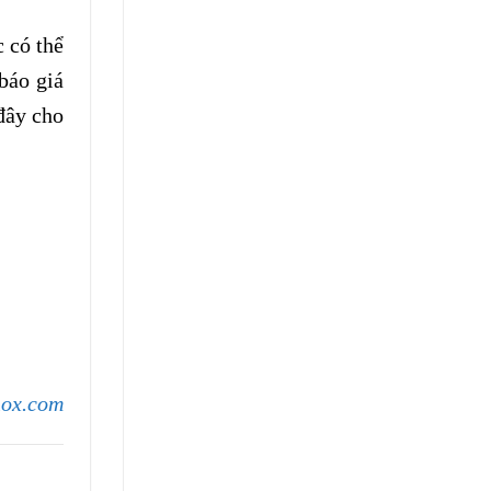
c có thể
báo giá
đây cho
nox.com