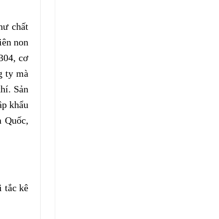
hư chất
iên non
304, cơ
g ty mà
hí. Sản
ập khẩu
n Quốc,
 tắc kê