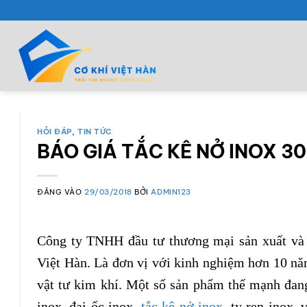
Bỏ
qua
nội
dung
HỎI ĐÁP
,
TIN TỨC
BÁO GIÁ TẮC KÊ NỞ INOX 30
ĐĂNG VÀO
29/03/2018
BỞI
ADMIN123
Công ty TNHH đầu tư thương mại sản xuất và x
Việt Hàn. Là đơn vị với kinh nghiệm hơn 10 nă
vật tư kim khí. Một số sản phẩm thế mạnh đang
inox, đai ốc inox,
tắc kê nở inox
, ty ren inox, 