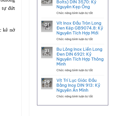
Kết
Bolts) DIN 3570: Kỷ
Th8
(Bu
Cấu
Nguyên Kẹp Ống
 tự đứt
Lông
Gỗ
ở
Chức năng bình luận bị tắt
Neo)
Bu
Chữ
Lông
L:
Vít Inox Đầu Tròn Long
01
Chữ
Kỷ
Đen Kép GB9074.8: Kỷ
Th8
c kê nở
U
Nguyên
Nguyên Tích Hợp Mới
(U-
Nền
ở
Chức năng bình luận bị tắt
Bolts)
Tảng
Vít
DIN
Vững
Inox
3570:
Chắc
Bu Lông Inox Liền Long
31
Đầu
Kỷ
Đen DIN 6921: Kỷ
Th7
Tròn
Nguyên
Nguyên Tích Hợp Thông
Long
Kẹp
Minh
Đen
Ống
Kép
ở
Chức năng bình luận bị tắt
GB9074.8:
Bu
Kỷ
Lông
Vít Trí Lục Giác Đầu
29
Nguyên
Inox
Bằng Inox DIN 913: Kỷ
Th7
Tích
Liền
Nguyên Ẩn Mình
Hợp
Long
Mới
ở
Chức năng bình luận bị tắt
Đen
Vít
DIN
Trí
6921:
Lục
Kỷ
Giác
Nguyên