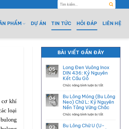
Tìm
kiếm:
ẢN PHẨM
DỰ ÁN
TIN TỨC
HỎI ĐÁP
LIÊN HỆ
BÀI VIẾT GẦN ĐÂY
Long Đen Vuông Inox
05
DIN 436: Kỷ Nguyên
Th8
Kết Cấu Gỗ
ở
Chức năng bình luận bị tắt
Long
Đen
Bu Lông Móng (Bu Lông
04
Vuông
 cơ khí
Neo) Chữ L: Kỷ Nguyên
Th8
Inox
Nền Tảng Vững Chắc
ác loại
DIN
ở
Chức năng bình luận bị tắt
436:
 bulong
Bu
Kỷ
Lông
Nguyên
Bu Lông Chữ U (U-
03
, bulong
Móng