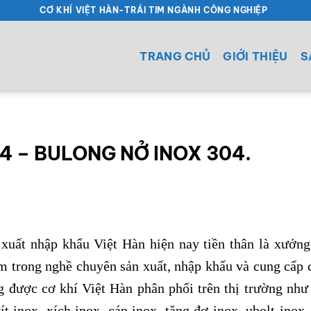
CƠ KHÍ VIỆT HÀN-TRÁI TIM NGÀNH CÔNG NGHIỆP
TRANG CHỦ
GIỚI THIỆU
S
4 – BULONG NỞ INOX 304.
uất nhập khẩu Việt Hàn hiện nay tiền thân là xưởng
m trong nghề chuyên sản xuất, nhập khẩu và cung cấp c
 được cơ khí Việt Hàn phân phối trên thị trường như
vít inox, xích inox, cáp inox, tăng đơ inox, ubolt inox