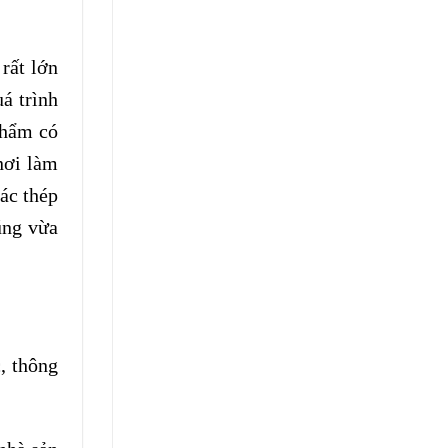
rất lớn
á trình
phẩm có
nơi làm
ác thép
ũng vừa
, thông