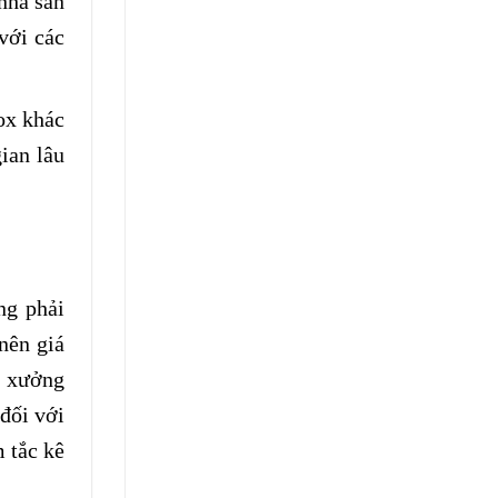
nhà sản
với các
ox khác
ian lâu
ng phải
nên giá
t xưởng
đối với
 tắc kê