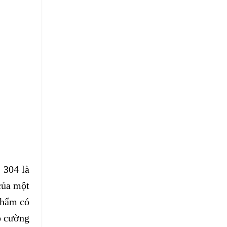
 304 là
của một
phẩm có
ó cường