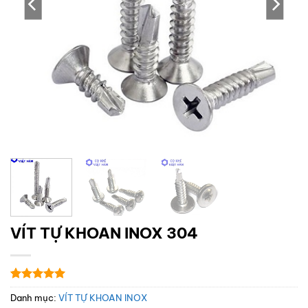
VÍT TỰ KHOAN INOX 304
5
1
trên 5
Danh mục:
VÍT TỰ KHOAN INOX
dựa trên