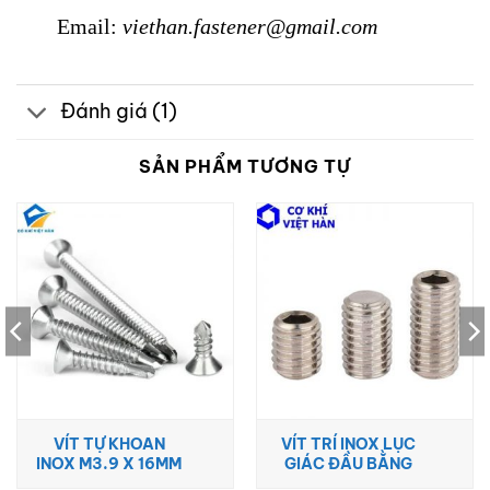
Email:
viethan.fastener@gmail.com
Đánh giá (1)
SẢN PHẨM TƯƠNG TỰ
VÍT TỰ KHOAN
VÍT TRÍ INOX LỤC
INOX M3.9 X 16MM
GIÁC ĐẦU BẰNG