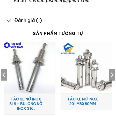
Email:
viethan.fastener@gmail.com
Đánh giá (1)
SẢN PHẨM TƯƠNG TỰ
TẮC KÊ NỞ INOX
TẮC KÊ NỞ INOX
316 – BULONG NỞ
201 M8X80MM
INOX 316.