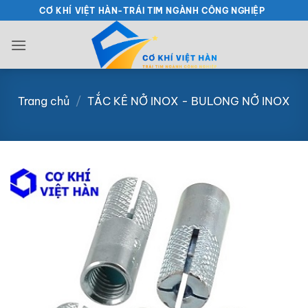
Bỏ
CƠ KHÍ VIỆT HÀN-TRÁI TIM NGÀNH CÔNG NGHIỆP
qua
nội
dung
Trang chủ
/
TẮC KÊ NỞ INOX - BULONG NỞ INOX