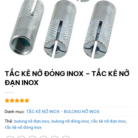
TẮC KÊ NỞ ĐÓNG INOX – TẮC KÊ NỞ
ĐẠN INOX
5
1
trên 5
Danh mục:
TẮC KÊ NỞ INOX - BULONG NỞ INOX
dựa trên
đánh giá
Thẻ:
bulong nở đạn inox
,
bulong nở đóng inox
,
tắc kê nở đạn inox
,
tắc kê nở đóng inox