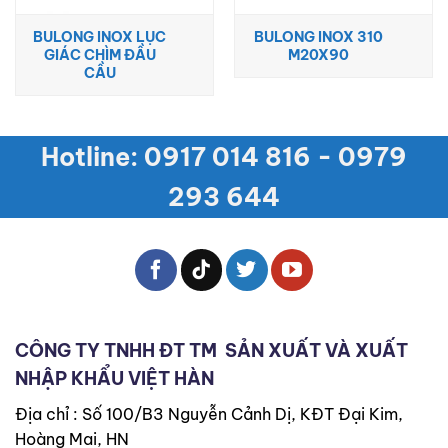
BULONG INOX LỤC
BULONG INOX 310
GIÁC CHÌM ĐẦU
M20X90
CẦU
Hotline: 0917 014 816 - 0979
293 644
CÔNG TY TNHH ĐT TM
SẢN XUẤT VÀ XUẤT
NHẬP KHẨU VIỆT HÀN
Địa chỉ : Số 100/B3 Nguyễn Cảnh Dị, KĐT Đại Kim,
Hoàng Mai, HN