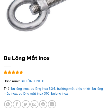
Bu Lông Mắt Inox
5
1
trên 5
Danh mục:
BU LÔNG INOX
dựa trên
đánh giá
Thẻ:
bu lông inox
,
bu lông inox 304
,
bu lông mắt chịu nhiệt
,
bu lông
mắt inox
,
bu lông mắt inox 310
,
bulong inox